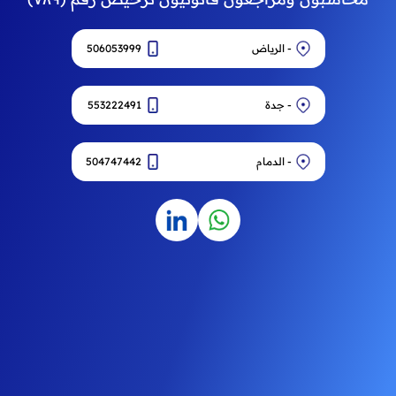
- الرياض
506053999
نسيت كلمه المرور ؟
- جدة
553222491
تسجيل الدخول
- الدمام
504747442
أو
تسجيل الدخول باستخدام Google
تسجيل الدخول باستخدام Facebook
انشاء حساب جديد
ليس لديك حساب ؟