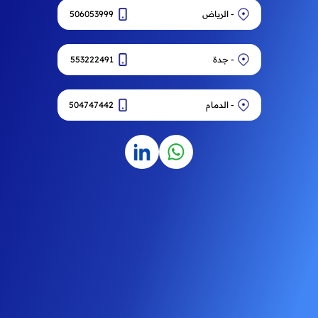
- الرياض
506053999
ارسال
- جدة
553222491
- الدمام
504747442