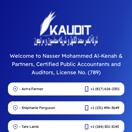
Best Answers
Users
تواصل معنا الان
Add Question
Welcome to Nasser Mohammed Al-Kenah &
All Questions
Partners, Certified Public Accountants and
Auditors, License No. (789)
Common
Latest Questions
Most Answered
- Astra Farmer
+1 (817) 626-2351
Questions
Questions
تيست من بوست مان
- Stephanie Ferguson
+1 (131) 496-3649
٢١ أكتوبر ٢٠٢٤
Iusto eaque dolor ex
- Tate Lamb
+1 (184) 301-3145