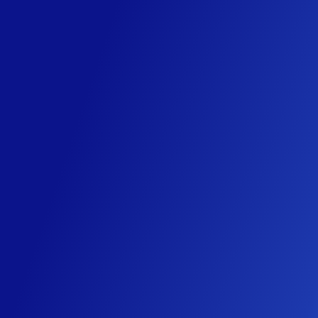
Login
+
3
+
2
Questions
Answers
+
2
+
1